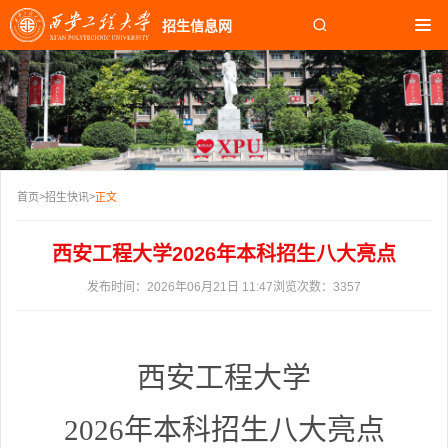
招生信息网
首页
招生快讯
报考指南
学院专业
>
>
首页
招生快讯
正文
校园生活
西安工程大学2026年本科招生八大亮点
校园文化
发布时间：2026年06月21日 11:47
浏览次数：
3357
知名校友
西安工程大学
202
6
年
本科
招生
八
大亮点