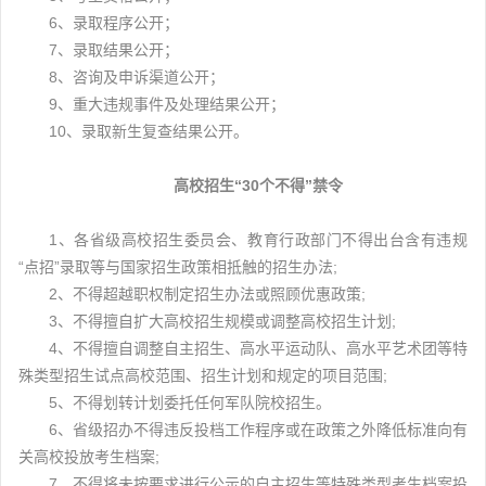
6、录取程序公开；
7、录取结果公开；
8、咨询及申诉渠道公开；
9、重大违规事件及处理结果公开；
10、录取新生复查结果公开。
高校招生“30个不得”禁令
1、各省级高校招生委员会、教育行政部门不得出台含有违规
“点招”录取等与国家招生政策相抵触的招生办法;
2、不得超越职权制定招生办法或照顾优惠政策;
3、不得擅自扩大高校招生规模或调整高校招生计划;
4、
不得擅自调整自主招生、高水平运动队、高水平艺术团等特
殊类型招生试点高校范围、招生计划和规定的项目范围;
5、不得划转计划委托任何军队院校招生。
6、
省级招办不得违反投档工作程序或在政策之外降低标准向有
关高校投放考生档案;
7、
不得将未按要求进行公示的自主招生等特殊类型考生档案投