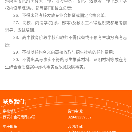
殊类型考试招生有关工作，或将审核、考试、选拔等工作下放至学
校内设学院(系、部等部门])独立负责;
26、不得未经考核发放专业合格证或圈定合格名单;
27、高校、内设学院(系、部等)及教职工不得组织或参与考前
辅导、应试培训。
28、高中教育阶段学校和教师不得代替或干预考生填报高考志
愿;
29、不得以任何名义向高校收取与招生挂钩的任何费用;
30、不得出具与事实不符的考生推荐材料、证明材料等或在考
生综合素质档案中虚构事实或故意隐瞒事实。
联系我们
学校地址：
咨询电话：
西安市金花南路19号
029-83239339
电子邮箱：
咨询时间：