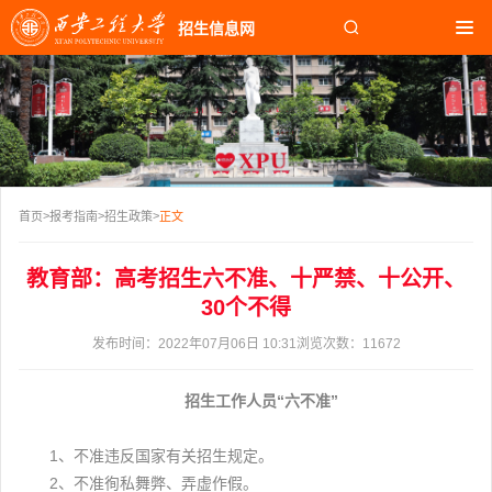
招生信息网
首页
招生快讯
报考指南
学院专业
>
>
>
首页
报考指南
招生政策
正文
校园生活
教育部：高考招生六不准、十严禁、十公开、
校园文化
30个不得
发布时间：2022年07月06日 10:31
浏览次数：
11672
知名校友
招生工作人员“六不准”
1、不准违反国家有关招生规定。
2、不准徇私舞弊、弄虚作假。