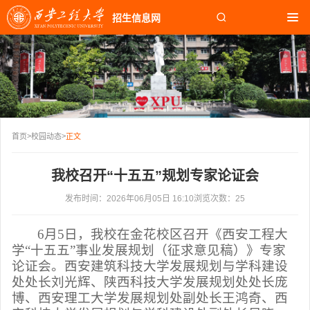
招生信息网
首页
招生快讯
报考指南
学院专业
>
>
首页
校园动态
正文
校园生活
我校召开“十五五”规划专家论证会
校园文化
发布时间：2026年06月05日 16:10
浏览次数：
25
知名校友
6月5日，我校在金花校区召开《西安工程大
学“十五五”事业发展规划（征求意见稿）》专家
论证会。西安建筑科技大学发展规划与学科建设
处处长刘光辉、陕西科技大学发展规划处处长庞
博、西安理工大学发展规划处副处长王鸿奇、西