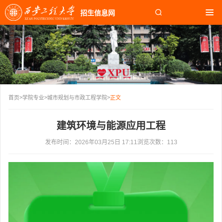
招生信息网
首页
招生快讯
报考指南
学院专业
>
>
>
首页
学院专业
城市规划与市政工程学院
正文
校园生活
建筑环境与能源应用工程
校园文化
发布时间：2026年03月25日 17:11
浏览次数：
113
知名校友